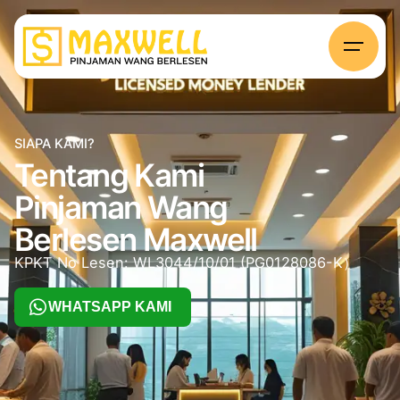
SIAPA KAMI?
Tentang Kami
Pinjaman Wang
Berlesen Maxwell
KPKT No Lesen: WL3044/10/01 (PG0128086-K）
WHATSAPP KAMI